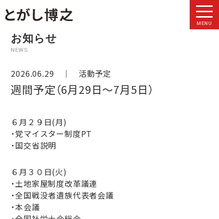
MENU
お知らせ
NEWS
2026.06.29 ｜
活動予定
週間予定（6月29日〜7月5日）
６月２９日(月)
・党マイスター制度PT
・国交省説明
６月３０日(火)
・土地家屋制度改革議連
・全国戦没者遺族代表者会議
・本会議
・全国社労士会総会