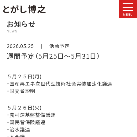
MENU
お知らせ
NEWS
2026.05.25 ｜
活動予定
週間予定（5月25日〜5月31日）
５月２５日(月)
・国産再エネ次世代型技術社会実装加速化議連
・国交省説明
５月２６日(火)
・農村運基盤整備議連
・国民皆保険議連
・治水議連
・本会議