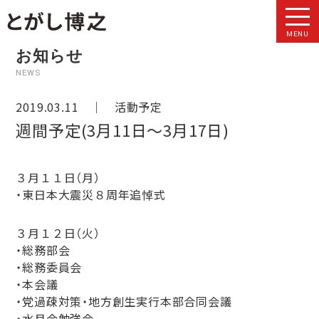
MENU
お知らせ
NEWS
2019.03.11 ｜
活動予定
週間予定(3月11日～3月17日)
３月１１日（月）
・東日本大震災８周年追悼式
３月１２日（火）
・総務部会
・総務委員会
・本会議
・党過疎対策・地方創生実行本部合同会議
・水月会勉強会