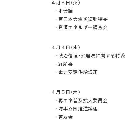
４月３日（火）
・本会議
・東日本大震災復興特委
・資源エネルギー調査会
４月４日（水）
・政治倫理・公選法に関する特委
・経産委
・電力安定供給議連
４月５日（木）
・再エネ普及拡大委員会
・海事立国推進議連
・菁友会