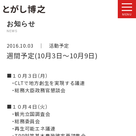
MENU
お知らせ
NEWS
2016.10.03 ｜
活動予定
週間予定(10月3日～10月9日)
■１０月３日（月）
・CLTで地方創生を実現する議連
・総務大臣政務官懇談会
■１０月４日（火）
・観光立国調査会
・総務委員会
・再生可能エネ議連
・TPP対策基本農政確率要請集会